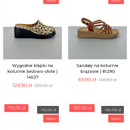
Nowy
Nowy
Wygodne klapki na
Sandały na koturnie
koturnie beżowo-złote |
brązowe | 81290
14537
69,90 zł
149,90 zł
129,90 zł
229,90 zł
-70,00 zł
-150,00 zł
-70,00 zł
-150,00 zł
Nowy
Nowy