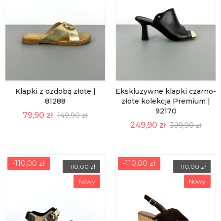
Klapki z ozdobą złote |
Ekskluzywne klapki czarno-
81288
złote kolekcja Premium |
92170
79,90 zł
149,90 zł
249,90 zł
399,90 zł
-110,00 zł
-110,00 zł
-110,00 zł
-110,00 zł
Nowy
Nowy