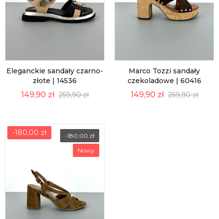
Eleganckie sandały czarno-
Marco Tozzi sandały
złote | 14536
czekoladowe | 60416
149,90 zł
149,90 zł
259,90 zł
259,90 zł
-180,00 zł
-180,00 zł
Nowy