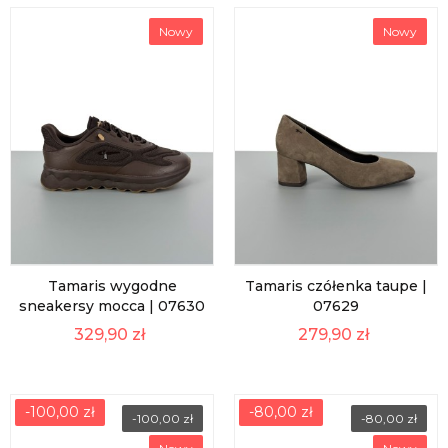
Nowy
Nowy
Tamaris wygodne
Tamaris czółenka taupe |
sneakersy mocca | 07630
07629
329,90 zł
279,90 zł
-100,00 zł
-80,00 zł
-100,00 zł
-80,00 zł