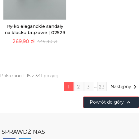
Ryłko eleganckie sandały
na klocku brązowe | 02529
269,90 zł
449,90 zł
Pokazano 1-15 z 341 pozycji

…
Następny
1
2
3
23

Powrót do góry
SPRAWDŹ NAS