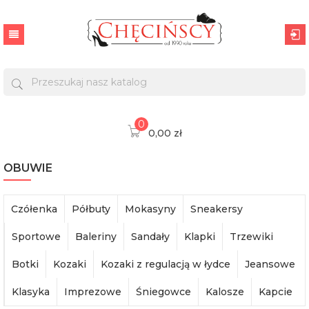
0
0,00 zł
OBUWIE
Czółenka
Półbuty
Mokasyny
Sneakersy
Sportowe
Baleriny
Sandały
Klapki
Trzewiki
Botki
Kozaki
Kozaki z regulacją w łydce
Jeansowe
Klasyka
Imprezowe
Śniegowce
Kalosze
Kapcie