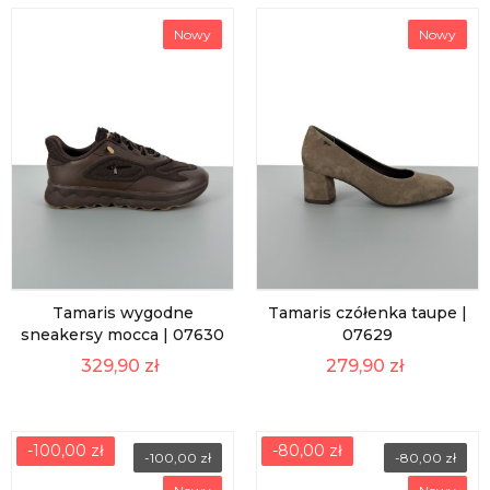
Nowy
Nowy
Tamaris wygodne
Tamaris czółenka taupe |
sneakersy mocca | 07630
07629
329,90 zł
279,90 zł
-100,00 zł
-80,00 zł
-100,00 zł
-80,00 zł