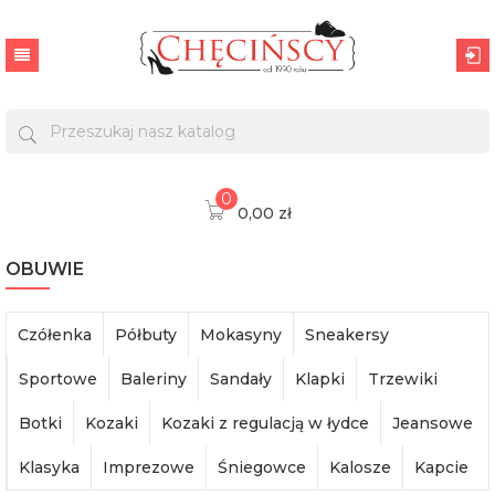
0
0,00 zł
OBUWIE
Czółenka
Półbuty
Mokasyny
Sneakersy
Sportowe
Baleriny
Sandały
Klapki
Trzewiki
Botki
Kozaki
Kozaki z regulacją w łydce
Jeansowe
Klasyka
Imprezowe
Śniegowce
Kalosze
Kapcie