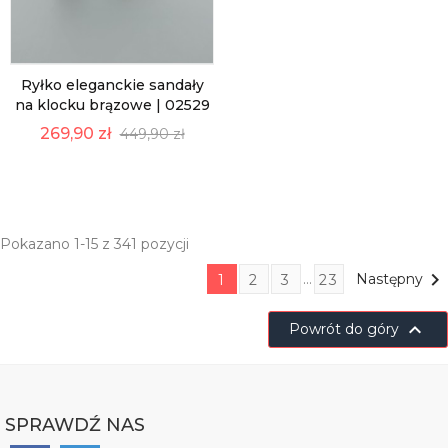
Ryłko eleganckie sandały
na klocku brązowe | 02529
269,90 zł
449,90 zł
Pokazano 1-15 z 341 pozycji

…
Następny
1
2
3
23

Powrót do góry
SPRAWDŹ NAS