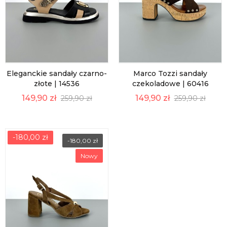
Eleganckie sandały czarno-
Marco Tozzi sandały
złote | 14536
czekoladowe | 60416
149,90 zł
149,90 zł
259,90 zł
259,90 zł
-180,00 zł
-180,00 zł
Nowy