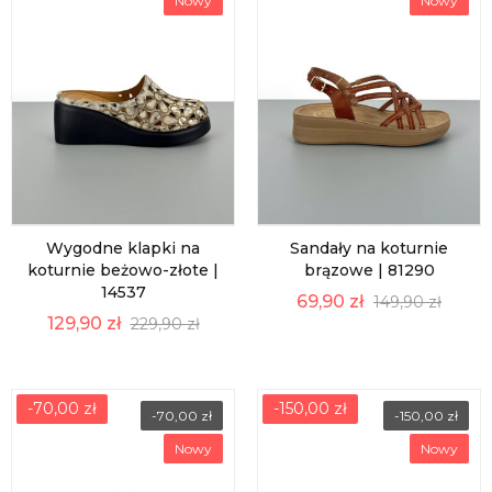
Nowy
Nowy
Wygodne klapki na
Sandały na koturnie
koturnie beżowo-złote |
brązowe | 81290
14537
69,90 zł
149,90 zł
129,90 zł
229,90 zł
-70,00 zł
-150,00 zł
-70,00 zł
-150,00 zł
Nowy
Nowy