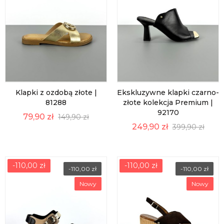
Klapki z ozdobą złote |
Ekskluzywne klapki czarno-
81288
złote kolekcja Premium |
92170
79,90 zł
149,90 zł
249,90 zł
399,90 zł
-110,00 zł
-110,00 zł
-110,00 zł
-110,00 zł
Nowy
Nowy