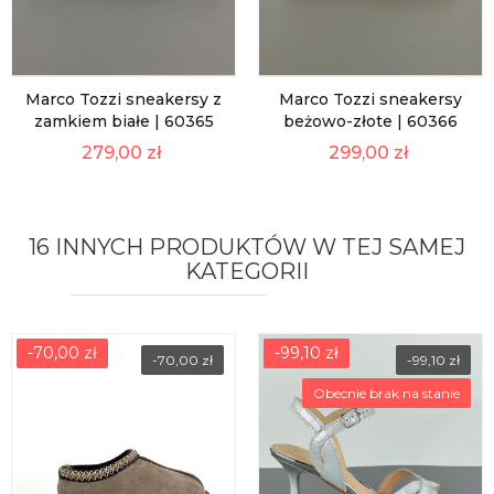
Marco Tozzi sneakersy z
Marco Tozzi sneakersy
zamkiem białe | 60365
beżowo-złote | 60366
279,00 zł
299,00 zł
16 INNYCH PRODUKTÓW W TEJ SAMEJ
KATEGORII
-70,00 zł
-99,10 zł
-70,00 zł
-99,10 zł
Obecnie brak na stanie