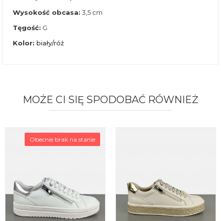
Wysokość obcasa:
3,5 cm
Tęgość:
G
Kolor:
biały/róż
MOŻE CI SIĘ SPODOBAĆ RÓWNIEŻ
Obecnie brak na stanie