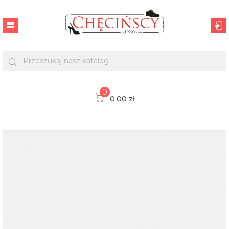
0
0,00 zł